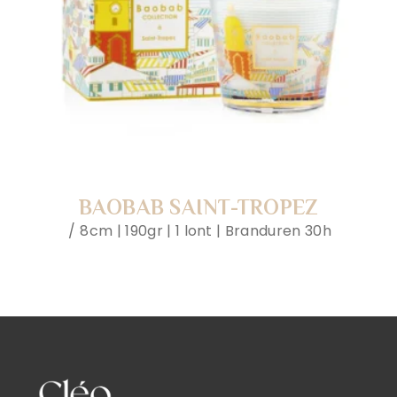
BAOBAB SAINT-TROPEZ
8cm | 190gr | 1 lont | Branduren 30h