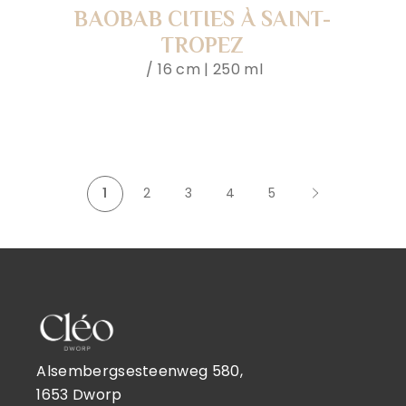
BAOBAB CITIES À SAINT-
TROPEZ
16 cm | 250 ml
1
2
3
4
5
Alsembergsesteenweg 580,
1653 Dworp