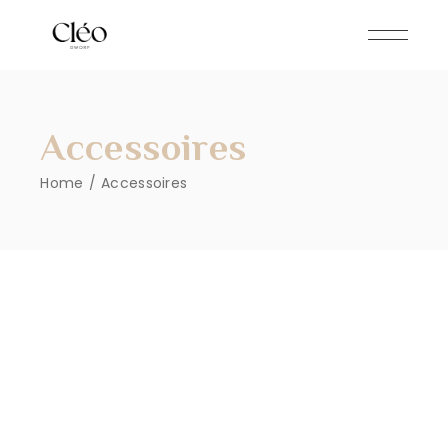
Skip
to
the
content
Accessoires
Home
Accessoires