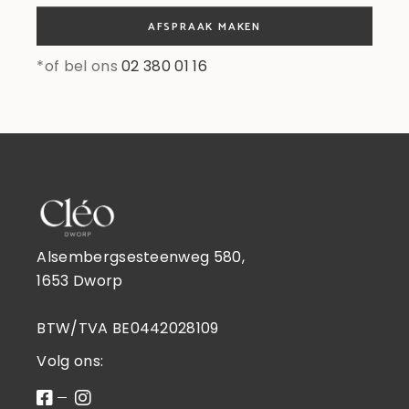
AFSPRAAK MAKEN
*of bel ons
02 380 01 16
Alsembergsesteenweg 580,
1653 Dworp
BTW/TVA BE0442028109
Volg ons: