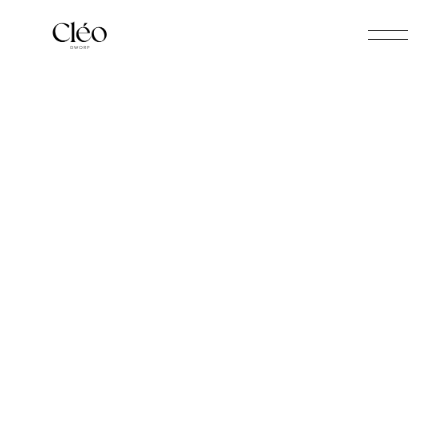
CLÉO SHOONHEIDSINSTITUUT
Wimpers & wenkbrauwen
ONZE BEHANDELINGEN