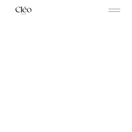
CLÉO SHOONHEIDSINSTITUUT
La Prairie
La Prairie, een Zwitsers merk, Zwitsere
waarden zoals hoogstaande kwaliteit!
Wij bieden u persoonlijk en op maat
gericht huidadvies met onze jarenlange
expertise!
ONZE BEHANDELINGEN