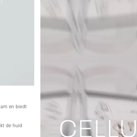
aam en biedt
kt de huid