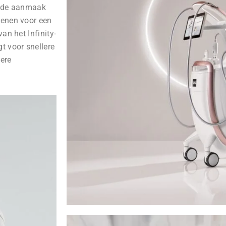
rt de aanmaak
tenen voor een
an het Infinity-
t voor snellere
dere