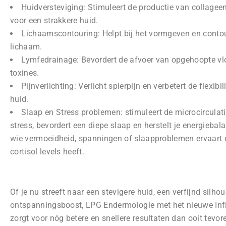
Huidversteviging: Stimuleert de productie van collageen
voor een strakkere huid.
⁠Lichaamscontouring: Helpt bij het vormgeven en conto
lichaam.
⁠Lymfedrainage: Bevordert de afvoer van opgehoopte vl
toxines.
Pijnverlichting: Verlicht spierpijn en verbetert de flexibil
huid.
Slaap en Stress problemen: stimuleert de microcirculatie
stress, bevordert een diepe slaap en herstelt je energiebal
wie vermoeidheid, spanningen of slaapproblemen ervaart 
cortisol levels heeft.
Of je nu streeft naar een stevigere huid, een verfijnd silhou
ontspanningsboost, LPG Endermologie met het nieuwe Infin
zorgt voor nóg betere en snellere resultaten dan ooit tevor