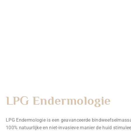
Wimpers & wenkbrauwen
June21
Prijslijst
LPG Endermologie
LPG Endermologie is een geavanceerde bindweefselmassa
100% natuurlijke en niet-invasieve manier de huid stimule