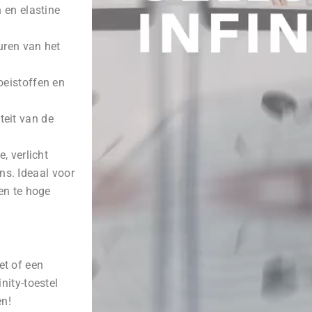
 en elastine
uren van het
oeistoffen en
iteit van de
, verlicht
ans. Ideaal voor
en te hoge
et of een
ity-toestel
en!