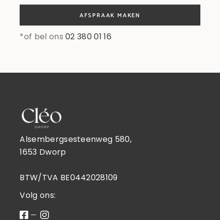
AFSPRAAK MAKEN
*of bel ons
02 380 01 16
Alsembergsesteenweg 580,
1653 Dworp
BTW/TVA BE0442028109
Volg ons: