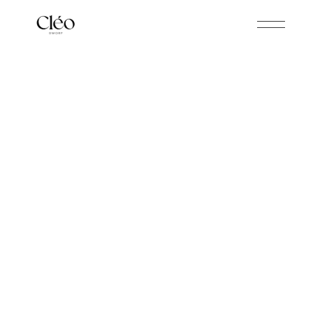
CLÉO SHOONHEIDSINSTITUUT
Maquillage
Moet u naar een huwelijksfeest,
communie, lentefeest, receptie, …? Boek
dan vooraf een afspraak en laat u
maquilleren door ons team met de
minerale make-uplijn van i.am.klean.
ONZE BEHANDELINGEN