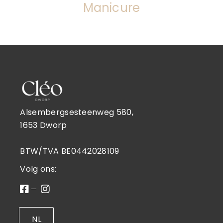
Manicure
Alsembergsesteenweg 580,
1653 Dworp
BTW/TVA BE0442028109
Volg ons:
NL