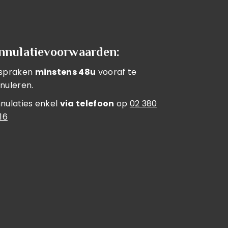
nnulatievoorwaarden:
spraken
minstens 48u
vooraf te
nuleren.
nulaties enkel
via telefoon
op
02 380
 16