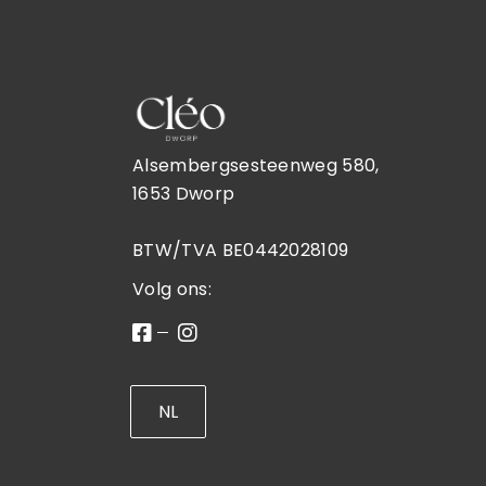
Wimpers & wenkbrauwen
June21
Prijslijst
Alsembergsesteenweg 580,
1653 Dworp
BTW/TVA BE0442028109
Volg ons:
NL