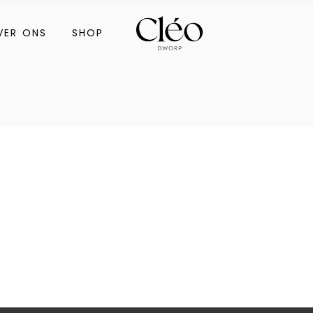
Meoestetic
VER ONS
SHOP
Cadeaubon
Meoestetic
Cadeaubon
thalie
f Venice
thalie
f Venice