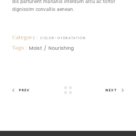
dis parturient mananis interdum arcu ac tortor
dignissim convallis aenean.
Category :
COLOR
HYDRATATION
Tags :
Moist
Nourishing
PREV
NEXT