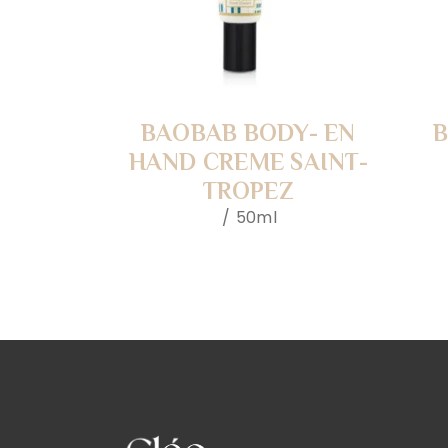
BAOBAB BODY- EN
HAND CREME SAINT-
TROPEZ
50ml