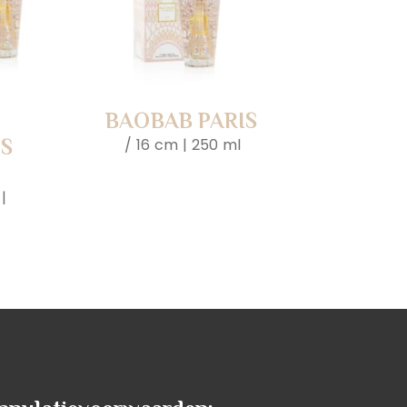
BAOBAB PARIS
S
16 cm | 250 ml
|