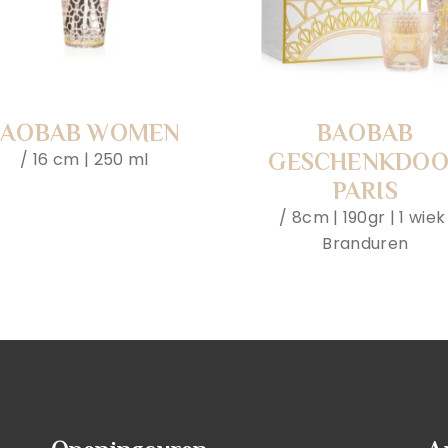
BAOBAB WOMEN
BAOBAB
16 cm | 250 ml
GESCHENKDOO
PARIS
8cm | 190gr | 1 wiek 
Branduren