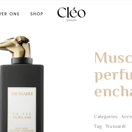
Meoestetic
VER ONS
SHOP
Cadeaubon
Meoestetic
Cadeaubon
Musc
perf
thalie
ench
f Venice
thalie
Categories:
Acce
f Venice
Tag:
Trussardi