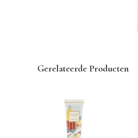
Wimpers & wenkbrauwen
June21
Prijslijst
Gerelateerde Producten