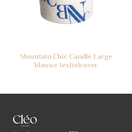
Mountain Chic Candle Large
blauwe textielcover