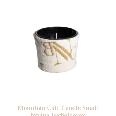
Mountain Chic Candle Small
bruine textielcover