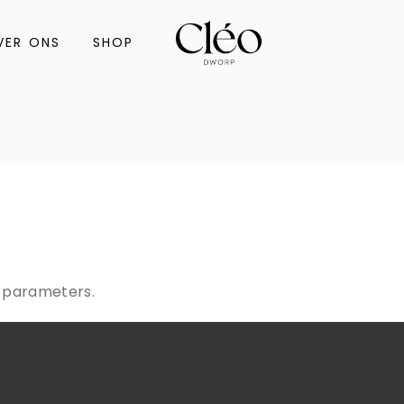
Meoestetic
VER ONS
SHOP
Cadeaubon
Meoestetic
Cadeaubon
thalie
y parameters.
f Venice
thalie
f Venice