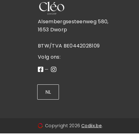
Wimpers & wenkbrauwen
June21
Prijslijst
Alsembergsesteenweg 580,
1653 Dworp
BTW/TVA BE0442028109
Volg ons:
NL
Copyright
2026
Codiix.be
.