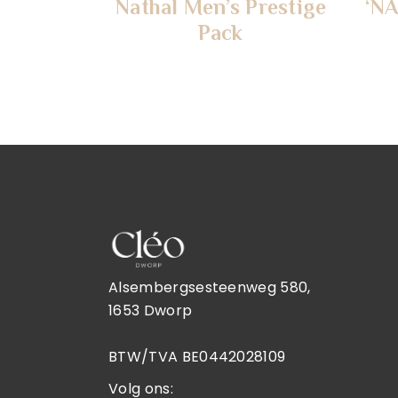
Nathal Men’s Prestige
‘NA
Pack
Alsembergsesteenweg 580,
1653 Dworp
BTW/TVA BE0442028109
Volg ons: