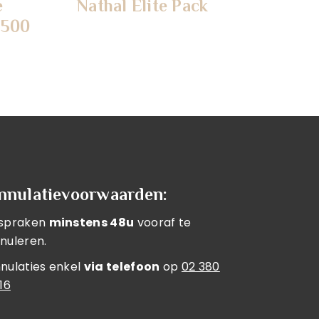
e
Nathal Elite Pack
 500
nnulatievoorwaarden:
spraken
minstens 48u
vooraf te
nuleren.
nulaties enkel
via telefoon
op
02 380
 16