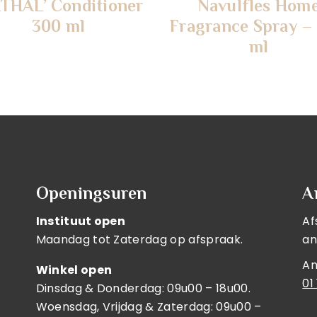
THAL’ Conditioner
Navulfles Hom
300 ml
Fragrance Spray –
ml
Openingsuren
A
Instituut open
Af
Maandag tot Zaterdag op afspraak.
an
An
Winkel open
01
Dinsdag & Donderdag: 09u00 – 18u00.
Woensdag, Vrijdag & Zaterdag: 09u00 –