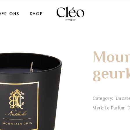
Meoestetic
VER ONS
SHOP
Cadeaubon
Meoestetic
Cadeaubon
Moun
geur
thalie
f Venice
thalie
Category:
Uncat
Merk:
Le Parfum D
f Venice