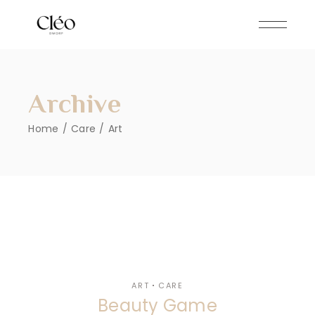
Skip
to
the
content
Archive
Home
Care
Art
ART
CARE
Beauty Game