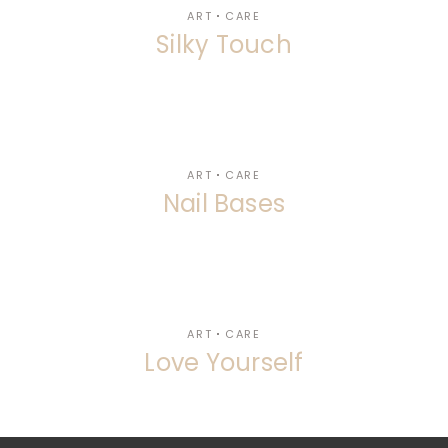
ART
CARE
Silky Touch
ART
CARE
Nail Bases
ART
CARE
Love Yourself