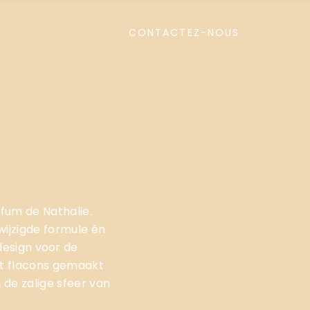
CONTACTEZ-NOUS
rfum de Nathalie.
wijzigde formule én
design voor de
met flacons gemaakt
 de zalige sfeer van