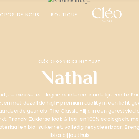
Meoestetic
ROPOS DE NOUS
BOUTIQUE
Cadeaubon
Meoestetic
Cadeaubon
CLÉO SHOONHEIDSINSTITUUT
Nathal
lie
, de nieuwe, ecologische internationale lijn van Le Pa
enice
en met dezelfde high-premium quality in een licht ge
lie
ardeerde geur als ‘The Classic’-lijn, in een gerestyled 
kt. Trendy, Zuiderse look & feel en 100% ecologisch, 
teriaal en bio-suikerriet, volledig recycleerbaar. Breng
enice
Ibiza bij jou thuis