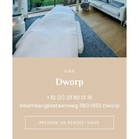
CLÉO
Dworp
+32 (0) 23 80 01 16
Alsembergsesteenweg 580 1653 Dworp
PRENDRE UN RENDEZ-VOUS