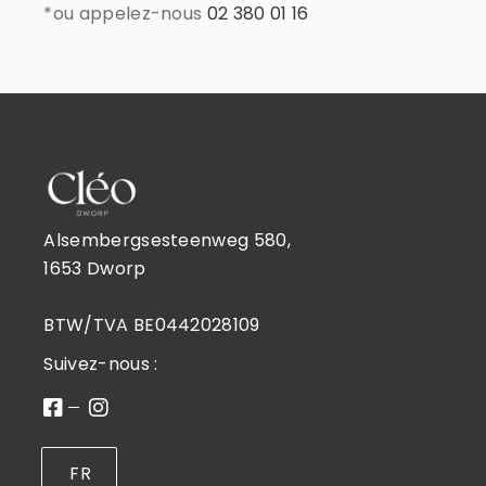
*ou appelez-nous
02 380 01 16
Alsembergsesteenweg 580,
1653 Dworp
BTW/TVA BE0442028109
Suivez-nous :
FR