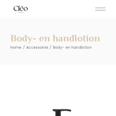
Skip
to
the
content
Body- en handlotion
Home
Accessoires
Body- en handlotion